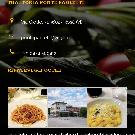
TRATTORIA PONTE PAOLETTI
Via Giotto, 31 36027 Rosà (VI)
pontepaoletti@virgilio.it
+39 0424 580412
RIFATEVI GLI OCCHI
spaghetti_trattoria_ponte_paoletti
icona_trattoria_ponte_paoletti
gnocchi_trattoria_pont